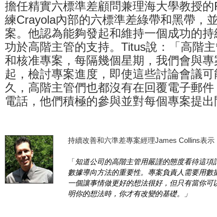
擔任精實六標準差顧問兼理海大學教授的Rich
練Crayola內部的六標準差綠帶和黑帶
案。他認為能夠發起和維持一個成功的持
功於高階主管的支持。Titus說：「高階
和核准專案，每隔幾個星期，我們會與專
起，檢討專案進度，即使這些討論會議可
久，高階主管們也都沒有在回覆電子郵件
電話，他們積極的參與並對每個專案提出
持續改善和六準差專案經理James Collins表示
「
知道公司的高階主管用嚴謹的態度看待這項
數據導向方法的重要性。專案負責人需要用數
一個讓事情做更好的想法很好，但只有當你可
明你的想法時，你才有改變的基礎。」